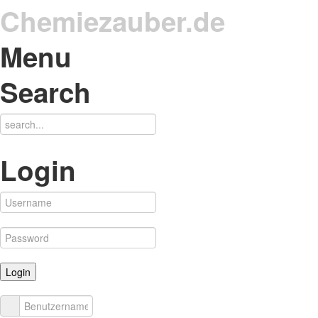
Chemiezauber.de
Menu
Search
Login