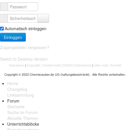
Automatisch einloggen
Einloggen
Zugangsdaten vergessen?
Switch to Desktop Version
Impressum
|
Copyright, Urheberrecht
|
DSGVO-Datenschutz
|
Über mich
|
Kontakt
Copyright © 2023 Chemiezauber.de UG (haftungsbeschränkt). Alle Rechte vorbehalten.
Home
Changelog
Linksammlung
Forum
Startseite
Suche im Forum
Aktuelle Themen
Unterrichtsblöcke
Periodensysteme