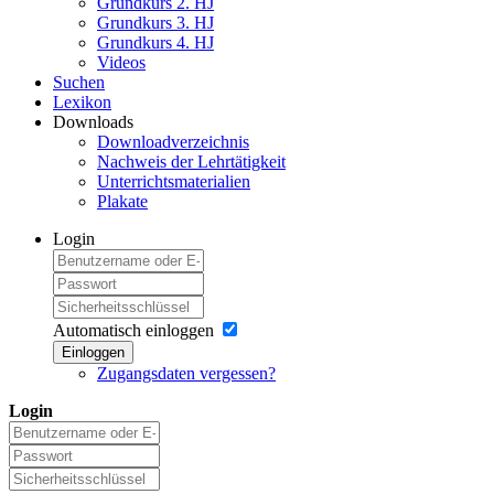
Grundkurs 2. HJ
Grundkurs 3. HJ
Grundkurs 4. HJ
Videos
Suchen
Lexikon
Downloads
Downloadverzeichnis
Nachweis der Lehrtätigkeit
Unterrichtsmaterialien
Plakate
Login
Automatisch einloggen
Einloggen
Zugangsdaten vergessen?
Login