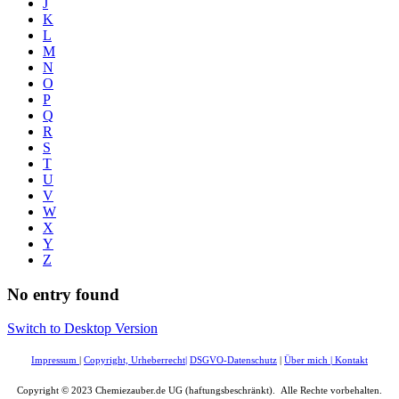
J
K
L
M
N
O
P
Q
R
S
T
U
V
W
X
Y
Z
No entry found
Switch to Desktop Version
Impressum
|
Copyright, Urheberrecht
|
DSGVO-Datenschutz
|
Über mich
|
Kontakt
Copyright © 2023 Chemiezauber.de UG (haftungsbeschränkt). Alle Rechte vorbehalten.