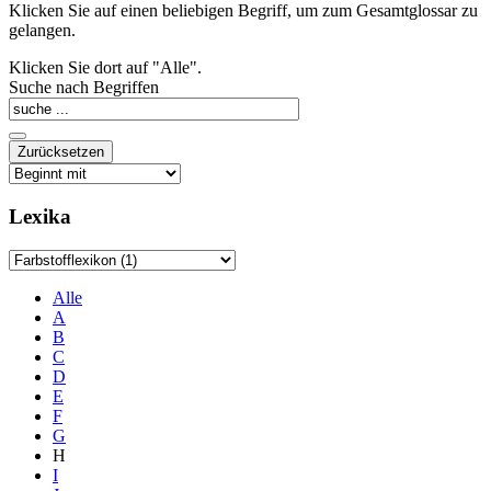
Klicken Sie auf einen beliebigen Begriff, um zum Gesamtglossar zu
gelangen.
Klicken Sie dort auf "Alle".
Suche nach Begriffen
Lexika
Alle
A
B
C
D
E
F
G
H
I