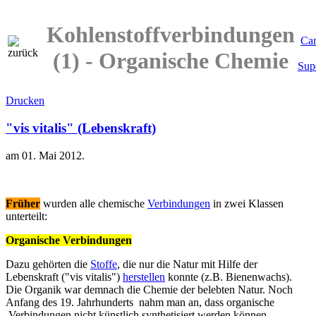
Kohlenstoffverbindungen
Ca
(1) - Organische Chemie
Sup
Drucken
"vis vitalis" (Lebenskraft)
am
01. Mai 2012
.
Früher
wurden alle chemische
Verbindungen
in zwei Klassen
unterteilt:
Organische Verbindungen
Dazu gehörten die
Stoffe
, die nur die Natur mit Hilfe der
Lebenskraft ("vis vitalis")
herstellen
konnte (z.B. Bienenwachs).
Die Organik war demnach die Chemie der belebten Natur. Noch
Anfang des 19. Jahrhunderts nahm man an, dass organische
Verbindungen nicht künstlich synthetisiert werden können.