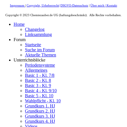
Impressum
|
Copyright, Urheberrecht
|
DSGVO-Datenschutz
|
Über mich
|
Kontakt
Copyright © 2023 Chemiezauber.de UG (haftungsbeschränkt). Alle Rechte vorbehalten.
Home
Changelog
Linksammlung
Forum
Startseite
Suche im Forum
Aktuelle Themen
Unterrichtsblöcke
Periodensysteme
Allgemeines
Basic 1 - Kl. 7/8
Basic 2 - Kl. 8
Basic 3 - Kl. 9
Basic 4 - Kl. 9/10
Basic 5 - Kl. 10
Wahlpflicht - Kl. 10
Grundkurs 1. HJ
Grundkurs 2. HJ
Grundkurs 3. HJ
Grundkurs 4. HJ
Videos