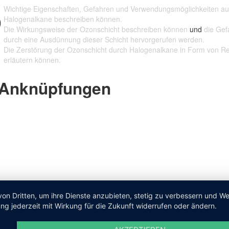
Wichtige Eigenschaften, Gefahren und Verwendungsmöglichkeiten a
Halogenalkane beschreiben können.
Die Wirkungsweise der Ozonschicht beschreiben können
und
die Gef
durch eine Ausdünnung dieser Schicht hervorgerufen werden.
Die Zerstörung der Ozonschicht durch Halogenalkane in Form von R
erläutern können.
Anknüpfungen
von Dritten, um ihre Dienste anzubieten, stetig zu verbessern und 
ng jederzeit mit Wirkung für die Zukunft widerrufen oder ändern.