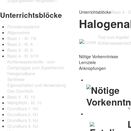
Zugangsdaten vergessen?
Unterrichtsblöcke
Basic 4 - K
Unterrichtsblöcke
Halogena
Periodensysteme
Allgemeines
Test zum Kapitel
Basic 1 - Kl. 7/8
Kohlenwasserstof
Basic 2 - Kl. 8
Basic 3 - Kl. 9
Basic 4 - Kl. 9/10
Nötige Vorkenntnisse
Kohlenwasserstoffe - vom
Lernziele
Campinggas zum Superbenzin
Anknüpfungen
Halogenalkane
Synthese
Eigenschaften und Verwendung
Das Ozonloch
Basic 5 - Kl. 10
Wahlpflicht - Kl. 10
Grundkurs 1. HJ
Grundkurs 2. HJ
Grundkurs 3. HJ
Grundkurs 4. HJ