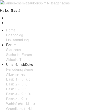
Hallo,
Gast!
Home
Changelog
Linksammlung
Forum
Startseite
Suche im Forum
Aktuelle Themen
Unterrichtsblöcke
Periodensysteme
Allgemeines
Basic 1 - Kl. 7/8
Basic 2 - Kl. 8
Basic 3 - Kl. 9
Basic 4 - Kl. 9/10
Basic 5 - Kl. 10
Wahlpflicht - Kl. 10
Grundkurs 1. HJ