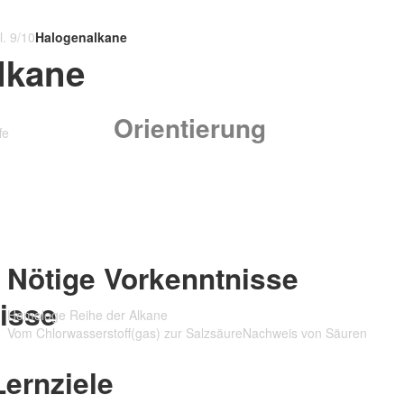
l. 9/10
Halogenalkane
lkane
Orientierung
fe
Nötige Vorkenntnisse
Homologe Reihe der Alkane
Vom Chlorwasserstoff(gas) zur Salzsäure
Nachweis von Säuren
Lernziele