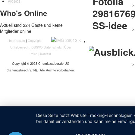
Videos
Who's Online
Aktuell sind 224 Gäste und keine
Mitglieder online
Impressum
|
Copyright,
Urheberrecht
|
DSGVO-Datenschutz
|
Über
mich
|
Kontakt
Copyright © 2023 Chemiezauber.de UG
(haftungsbeschränkt). Alle Rechte vorbehalten.
Diese Seite nutzt Website Tracking-Technologien 
bin damit einverstanden und kann meine Einwilligu