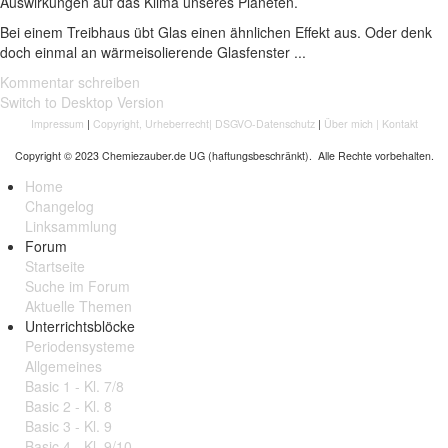
Auswirkungen auf das Klima unseres Planeten.
Bei einem Treibhaus übt Glas einen ähnlichen Effekt aus. Oder denk
doch einmal an wärmeisolierende Glasfenster ...
Kommentar schreiben
Switch to Desktop Version
Impressum
|
Copyright, Urheberrecht
|
DSGVO-Datenschutz
|
Über mich
|
Kontakt
Copyright © 2023 Chemiezauber.de UG (haftungsbeschränkt). Alle Rechte vorbehalten.
Home
Changelog
Linksammlung
Forum
Startseite
Suche im Forum
Aktuelle Themen
Unterrichtsblöcke
Periodensysteme
Allgemeines
Basic 1 - Kl. 7/8
Basic 2 - Kl. 8
Basic 3 - Kl. 9
Basic 4 - Kl. 9/10