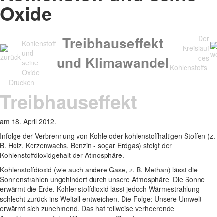
Oxide
Treibhauseffekt
Der
Kohlenstoff
Kreislauf
und
und Klimawandel
des
seine
Kohlenstoffs
Oxide
Drucken
Treibhauseffekt
am
18. April 2012
.
Infolge der Verbrennung von Kohle oder kohlenstoffhaltigen Stoffen (z.
B. Holz, Kerzenwachs, Benzin - sogar Erdgas) steigt der
Kohlenstoffdioxidgehalt der Atmosphäre.
Kohlenstoffdioxid (wie auch andere Gase, z. B. Methan) lässt die
Sonnenstrahlen ungehindert durch unsere Atmosphäre. Die Sonne
erwärmt die Erde. Kohlenstoffdioxid lässt jedoch Wärmestrahlung
schlecht zurück ins Weltall entweichen. Die Folge: Unsere Umwelt
erwärmt sich zunehmend. Das hat teilweise verheerende