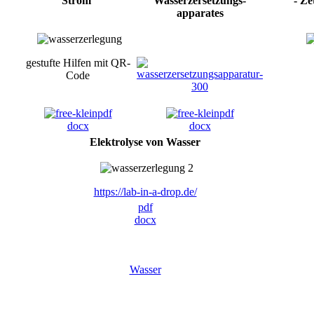
Strom
Wasserzersetzungs-
- Ze
apparates
gestufte Hilfen mit QR-
Code
pdf
pdf
docx
docx
Elektrolyse von Wasser
https://lab-in-a-drop.de/
pdf
docx
Wasser