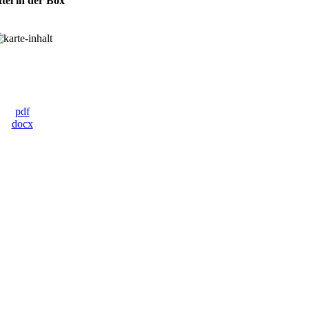
ttel in der Box
pdf
docx