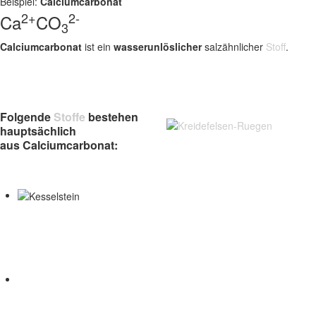
Beispiel:
Calciumcarbonat
2+
2-
Ca
CO
3
Calciumcarbonat
ist ein
wasserunlöslicher
salzähnlicher
Stoff
.
Folgende
Stoffe
bestehen
hauptsächlich
aus Calciumcarbonat: