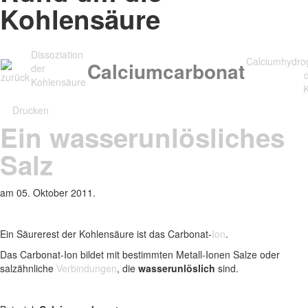
Kohlensäure
Dissoziation
Calciumhydro
Calciumcarbonat
der
Kohlensäure
K
Drucken
Ein wasserunlösliches
Salz
am
05. Oktober 2011
.
Ein Säurerest der Kohlensäure ist das Carbonat-
Ion
.
Das Carbonat-Ion bildet mit bestimmten Metall-Ionen Salze oder
salzähnliche
Verbindungen
, die
wasserunlöslich
sind.