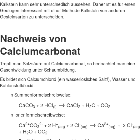
Kalkstein kann sehr unterschiedlich aussehen. Daher ist es für einen
Geologen interessant mit einer Methode Kalkstein von anderen
Gesteinsarten zu unterscheiden.
Nachweis von
Calciumcarbonat
Tropft man Salzsäure auf Calciumcarbonat, so beobachtet man eine
Gasentwicklung unter Schaumbildung.
Es bildet sich Calciumchlorid (ein wasserlösliches Salz!), Wasser und
Kohlenstoffdioxid:
In Summenformelschreibweise:
→
CaCO
+ 2 HCl
CaCl
+ H
O + CO
3
(l)
2
2
2
In Ionenformelschreibweise:
→
2+
2-
+
-
2+
-
Ca
CO
+ 2 H
+ 2 Cl
Ca
+
2 Cl
3
(aq)
(aq)
(aq)
(aq)
+ H
O + CO
2
2