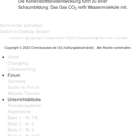
Die Kohlenstoffdioxidentwicklung führt zu einer
Schaumbildung: Das Gas CO
reißt Wassermoleküle mit.
2
Kommentar schreiben
Switch to Desktop Version
Impressum
|
Copyright, Urheberrecht
|
DSGVO-Datenschutz
|
Über mich
|
Kontakt
Copyright © 2023 Chemiezauber.de UG (haftungsbeschränkt). Alle Rechte vorbehalten.
Home
Changelog
Linksammlung
Forum
Startseite
Suche im Forum
Aktuelle Themen
Unterrichtsblöcke
Periodensysteme
Allgemeines
Basic 1 - Kl. 7/8
Basic 2 - Kl. 8
Basic 3 - Kl. 9
Basic 4 - Kl. 9/10