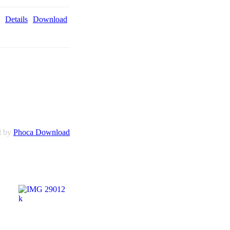
Details
Download
d by
Phoca Download