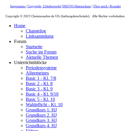
Impressum
|
Copyright, Urheberrecht
|
DSGVO-Datenschutz
|
Über mich
|
Kontakt
Copyright © 2023 Chemiezauber.de UG (haftungsbeschränkt). Alle Rechte vorbehalten.
Home
Changelog
Linksammlung
Forum
Startseite
Suche im Forum
Aktuelle Themen
Unterrichtsblöcke
Periodensysteme
Allgemeines
Basic 1 - Kl. 7/8
Basic 2 - Kl. 8
Basic 3 - Kl. 9
Basic 4 - Kl. 9/10
Basic 5 - Kl. 10
Wahlpflicht - Kl. 10
Grundkurs 1. HJ
Grundkurs 2. HJ
Grundkurs 3. HJ
Grundkurs 4. HJ
Videos