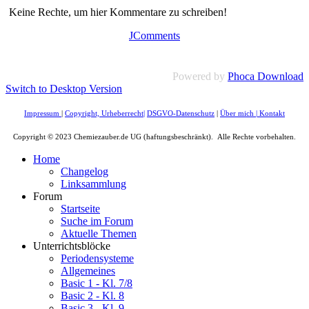
Keine Rechte, um hier Kommentare zu schreiben!
JComments
Powered by
Phoca Download
Switch to Desktop Version
Impressum
|
Copyright, Urheberrecht
|
DSGVO-Datenschutz
|
Über mich
|
Kontakt
Copyright © 2023 Chemiezauber.de UG (haftungsbeschränkt). Alle Rechte vorbehalten.
Home
Changelog
Linksammlung
Forum
Startseite
Suche im Forum
Aktuelle Themen
Unterrichtsblöcke
Periodensysteme
Allgemeines
Basic 1 - Kl. 7/8
Basic 2 - Kl. 8
Basic 3 - Kl. 9