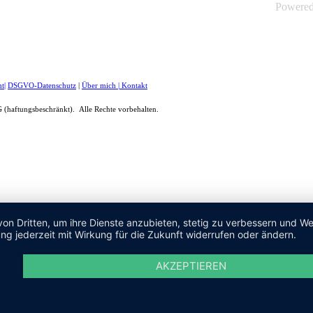
Powere
ht
|
DSGVO-Datenschutz
|
Über mich
|
Kontakt
(haftungsbeschränkt). Alle Rechte vorbehalten.
von Dritten, um ihre Dienste anzubieten, stetig zu verbessern und 
ng jederzeit mit Wirkung für die Zukunft widerrufen oder ändern.
AKZEPTIEREN