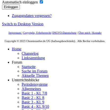
Automatisch einloggen
Einloggen
Zugangsdaten vergessen?
Switch to Desktop Version
Impressum
|
Copyright, Urheberrecht
|
DSGVO-Datenschutz
|
Über mich
|
Kontakt
Copyright © 2023 Chemiezauber.de UG (haftungsbeschränkt). Alle Rechte vorbehalten.
Home
Changelog
Linksammlung
Forum
Startseite
Suche im Forum
Aktuelle Themen
Unterrichtsblöcke
Periodensysteme
Allgemeines
Basic 1 - Kl. 7/8
Basic 2 - Kl. 8
Basic 3 - Kl. 9
Basic 4 - Kl. 9/10