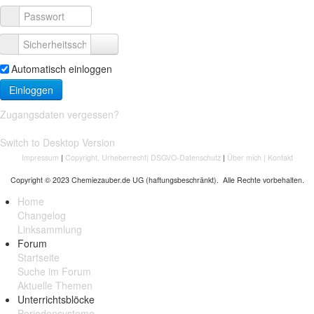
Automatisch einloggen
Einloggen
Zugangsdaten vergessen?
Switch to Desktop Version
Impressum
|
Copyright, Urheberrecht
|
DSGVO-Datenschutz
|
Über mich
|
Kontakt
Copyright © 2023 Chemiezauber.de UG (haftungsbeschränkt). Alle Rechte vorbehalten.
Home
Changelog
Linksammlung
Forum
Startseite
Suche im Forum
Aktuelle Themen
Unterrichtsblöcke
Periodensysteme