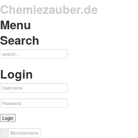
Chemiezauber.de
Menu
Search
Login