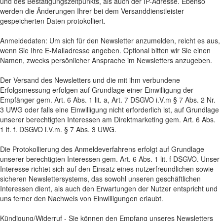
und des Bestätigungszeitpunkts, als auch der IP-Adresse. Ebenso
werden die Änderungen Ihrer bei dem Versanddienstleister
gespeicherten Daten protokolliert.
Anmeldedaten: Um sich für den Newsletter anzumelden, reicht es aus,
wenn Sie Ihre E-Mailadresse angeben. Optional bitten wir Sie einen
Namen, zwecks persönlicher Ansprache im Newsletters anzugeben.
Der Versand des Newsletters und die mit ihm verbundene
Erfolgsmessung erfolgen auf Grundlage einer Einwilligung der
Empfänger gem. Art. 6 Abs. 1 lit. a, Art. 7 DSGVO i.V.m § 7 Abs. 2 Nr.
3 UWG oder falls eine Einwilligung nicht erforderlich ist, auf Grundlage
unserer berechtigten Interessen am Direktmarketing gem. Art. 6 Abs.
1 lt. f. DSGVO i.V.m. § 7 Abs. 3 UWG.
Die Protokollierung des Anmeldeverfahrens erfolgt auf Grundlage
unserer berechtigten Interessen gem. Art. 6 Abs. 1 lit. f DSGVO. Unser
Interesse richtet sich auf den Einsatz eines nutzerfreundlichen sowie
sicheren Newslettersystems, das sowohl unseren geschäftlichen
Interessen dient, als auch den Erwartungen der Nutzer entspricht und
uns ferner den Nachweis von Einwilligungen erlaubt.
Kündigung/Widerruf - Sie können den Empfang unseres Newsletters