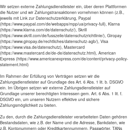
Wir setzen externe Zahlungsdienstleister ein, über deren Plattformen
die Nutzer und wir Zahlungstransaktionen vornehmen können (z.B.,
jeweils mit Link zur Datenschutzerklärung, Paypal
(https://www.paypal.com/de/webapps/mpp/ua/privacy-full), Klarna
(https://www.klarna.com/de/datenschutz/), Skrill
(https://www.skrill.com/de/fusszeile/datenschutzrichtlinie/), Giropay
(https://www.giropay.de/rechtliches/datenschutz-agb/), Visa
(https://www.visa.de/datenschutz), Mastercard
(https://www.mastercard.de/de-de/datenschutz.html), American
Express (https://www.americanexpress.com/de/content/privacy-policy-
statement.html)
Im Rahmen der Erfüllung von Verträgen setzen wir die
Zahlungsdienstleister auf Grundlage des Art. 6 Abs. 1 lit. b. DSGVO
ein. Im Übrigen setzen wir externe Zahlungsdienstleister auf
Grundlage unserer berechtigten Interessen gem. Art. 6 Abs. 1 lit. f.
DSGVO ein, um unseren Nutzern effektive und sichere
Zahlungsmöglichkeit zu bieten.
Zu den, durch die Zahlungsdienstleister verarbeiteten Daten gehören
Bestandsdaten, wie z.B. der Name und die Adresse, Bankdaten, wie
z.B. Kontonummern oder Kreditkartennummern, Passwörter, TANs