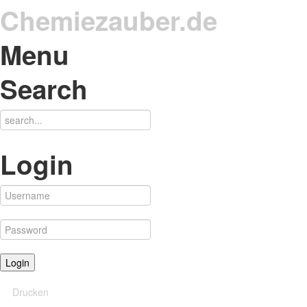
Chemiezauber.de
Menu
Search
Login
Drucken