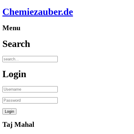
Chemiezauber.de
Menu
Search
Login
Taj Mahal