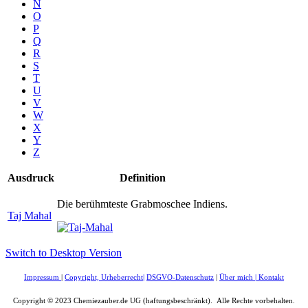
N
O
P
Q
R
S
T
U
V
W
X
Y
Z
Ausdruck
Definition
Die berühmteste Grabmoschee Indiens.
Taj Mahal
Switch to Desktop Version
Impressum
|
Copyright, Urheberrecht
|
DSGVO-Datenschutz
|
Über mich
|
Kontakt
Copyright © 2023 Chemiezauber.de UG (haftungsbeschränkt). Alle Rechte vorbehalten.