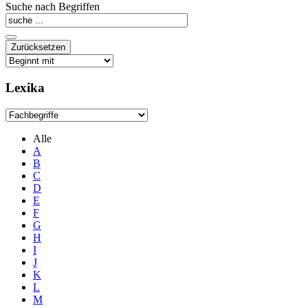
Suche nach Begriffen
Lexika
Alle
A
B
C
D
E
F
G
H
I
J
K
L
M