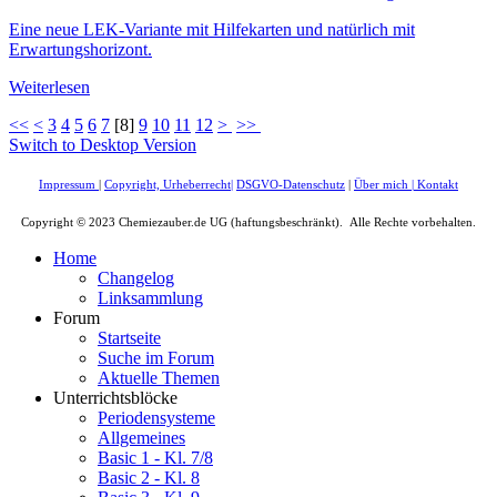
Eine neue LEK-Variante mit Hilfekarten und natürlich mit
Erwartungshorizont.
Weiterlesen
<<
<
3
4
5
6
7
[
8
]
9
10
11
12
>
>>
Switch to Desktop Version
Impressum
|
Copyright, Urheberrecht
|
DSGVO-Datenschutz
|
Über mich
|
Kontakt
Copyright © 2023 Chemiezauber.de UG (haftungsbeschränkt). Alle Rechte vorbehalten.
Home
Changelog
Linksammlung
Forum
Startseite
Suche im Forum
Aktuelle Themen
Unterrichtsblöcke
Periodensysteme
Allgemeines
Basic 1 - Kl. 7/8
Basic 2 - Kl. 8