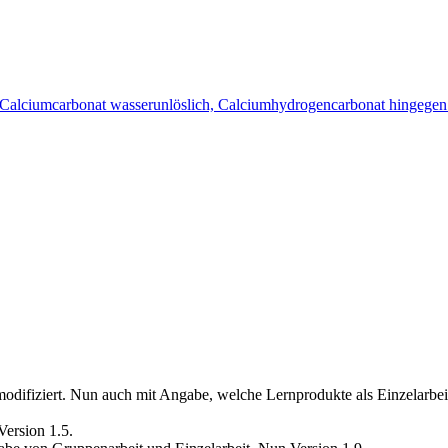
Calciumcarbonat wasserunlöslich, Calciumhydrogencarbonat hingegen
odifiziert. Nun auch mit Angabe, welche Lernprodukte als Einzelarbei
ersion 1.5.