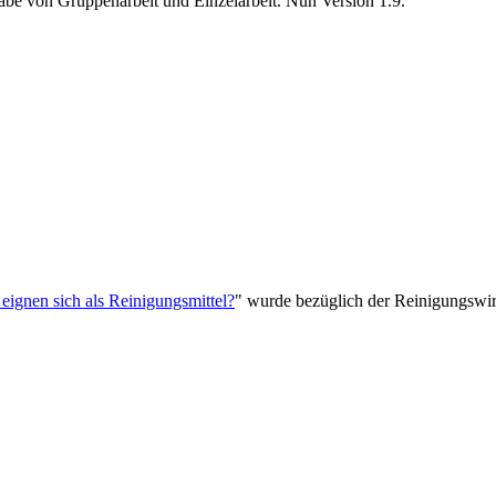
e von Gruppenarbeit und Einzelarbeit. Nun Version 1.9.
eignen sich als Reinigungsmittel?
" wurde bezüglich der Reinigungswir