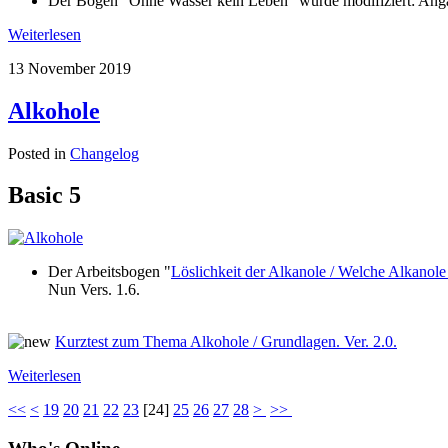
Der Bogen "Ohne Wasser kein Leben" wurde modifiziert: Angab
Weiterlesen
13 November 2019
Alkohole
Posted in
Changelog
Basic 5
Der Arbeitsbogen "
Löslichkeit der Alkanole / Welche Alkanole 
Nun Vers. 1.6.
Kurztest zum Thema Alkohole / Grundlagen. Ver. 2.0.
Weiterlesen
<<
<
19
20
21
22
23
[
24
]
25
26
27
28
>
>>