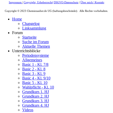
Impressum
|
Copyright, Urheberrecht
|
DSGVO-Datenschutz
|
Über mich
|
Kontakt
Copyright © 2023 Chemiezauber.de UG (haftungsbeschränkt). Alle Rechte vorbehalten.
Home
Changelog
Linksammlung
Forum
Startseite
Suche im Forum
Aktuelle Themen
Unterrichtsblöcke
Periodensysteme
Allgemeines
Basic 1 - Kl. 7/8
Basic 2 - Kl. 8
Basic 3 - Kl. 9
Basic 4 - Kl. 9/10
Basic 5 - Kl. 10
Wahlpflicht - Kl. 10
Grundkurs 1. HJ
Grundkurs 2. HJ
Grundkurs 3. HJ
Grundkurs 4. HJ
Videos