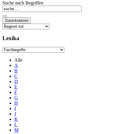
Suche nach Begriffen
Lexika
Alle
A
B
C
D
E
F
G
H
I
J
K
L
M