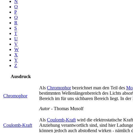
N
O
P
Q
R
S
T
U
V
W
X
Y
Z
Ausdruck
Als
Chromophor
bezeichnet man den Teil des
Mol
bestimmten Wellenlängenbereich des Lichts absorbi
Chromophor
Bereich im für uns sichbaren Bereich liegt. In der
Autor
- Thomas Musolf
Als
Coulomb-Kraft
wird die elektrostatische Kra
Coulomb-Kraft
Anziehung verantwortlich sind, sind hier Ladunge
können jedoch auch abstoßend wirken - nämlich d