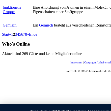
funktionelle
Eine Anordnung von Atomen in einem Molekül, die 
Gruppe
Eigenschaften einer Stoffgruppe.
Gemisch
Ein
Gemisch
besteht aus verschiedenen Reinstoff
Start
«
1
2
3
4
5
6
7
8
»
Ende
Who's Online
Aktuell sind 269 Gäste und keine Mitglieder online
Impressum
|
Copyright, Urheberrec
Copyright © 2023 Chemiezauber.de UG 