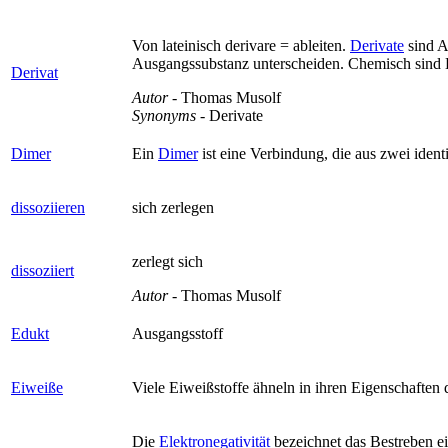
Von lateinisch derivare = ableiten.
Derivate
sind A
Ausgangssubstanz unterscheiden. Chemisch sind De
Derivat
Autor
- Thomas Musolf
Synonyms
- Derivate
Dimer
Ein
Dimer
ist eine Verbindung, die aus zwei ident
dissoziieren
sich zerlegen
zerlegt sich
dissoziiert
Autor
- Thomas Musolf
Edukt
Ausgangsstoff
Eiweiße
Viele Eiweißstoffe ähneln in ihren Eigenschaften
Die
Elektronegativität
bezeichnet das Bestreben e