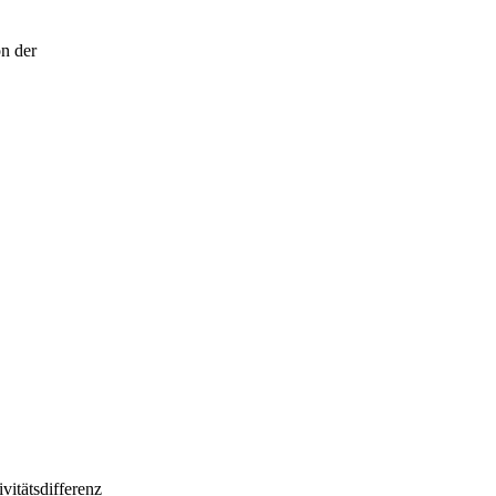
on der
ivitätsdifferenz