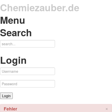
Chemiezauber.de
Menu
Search
Login
×
Fehler