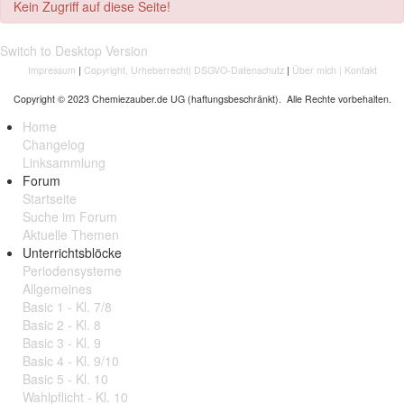
Kein Zugriff auf diese Seite!
Switch to Desktop Version
Impressum
|
Copyright, Urheberrecht
|
DSGVO-Datenschutz
|
Über mich
|
Kontakt
Copyright © 2023 Chemiezauber.de UG (haftungsbeschränkt). Alle Rechte vorbehalten.
Home
Changelog
Linksammlung
Forum
Startseite
Suche im Forum
Aktuelle Themen
Unterrichtsblöcke
Periodensysteme
Allgemeines
Basic 1 - Kl. 7/8
Basic 2 - Kl. 8
Basic 3 - Kl. 9
Basic 4 - Kl. 9/10
Basic 5 - Kl. 10
Wahlpflicht - Kl. 10