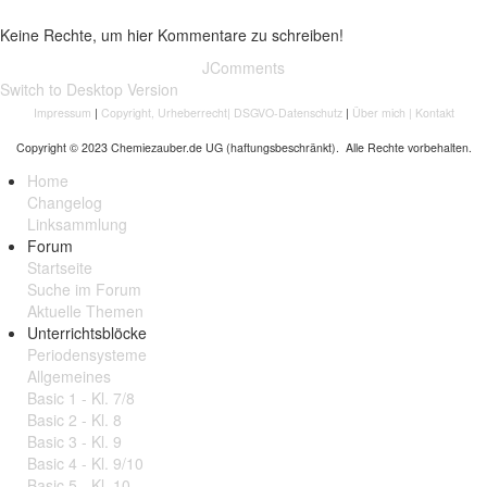
Keine Rechte, um hier Kommentare zu schreiben!
JComments
Switch to Desktop Version
Impressum
|
Copyright, Urheberrecht
|
DSGVO-Datenschutz
|
Über mich
|
Kontakt
Copyright © 2023 Chemiezauber.de UG (haftungsbeschränkt). Alle Rechte vorbehalten.
Home
Changelog
Linksammlung
Forum
Startseite
Suche im Forum
Aktuelle Themen
Unterrichtsblöcke
Periodensysteme
Allgemeines
Basic 1 - Kl. 7/8
Basic 2 - Kl. 8
Basic 3 - Kl. 9
Basic 4 - Kl. 9/10
Basic 5 - Kl. 10