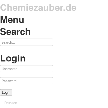
Chemiezauber.de
Menu
Search
Login
Drucken