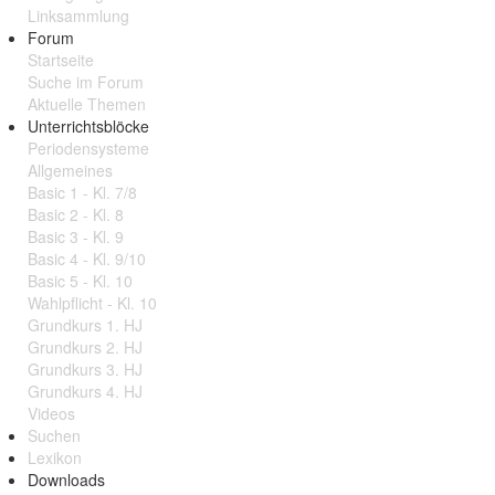
Linksammlung
Forum
Startseite
Suche im Forum
Aktuelle Themen
Unterrichtsblöcke
Periodensysteme
Allgemeines
Basic 1 - Kl. 7/8
Basic 2 - Kl. 8
Basic 3 - Kl. 9
Basic 4 - Kl. 9/10
Basic 5 - Kl. 10
Wahlpflicht - Kl. 10
Grundkurs 1. HJ
Grundkurs 2. HJ
Grundkurs 3. HJ
Grundkurs 4. HJ
Videos
Suchen
Lexikon
Downloads