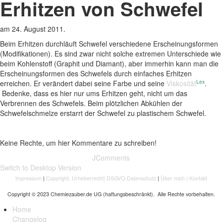
Erhitzen von Schwefel
am
24. August 2011
.
Beim Erhitzen durchläuft Schwefel verschiedene Erscheinungsformen
(Modifikationen). Es sind zwar nicht solche extremen Unterschiede wie
beim Kohlenstoff (Graphit und Diamant), aber immerhin kann man die
Erscheinungsformen des Schwefels durch einfaches Erhitzen
Lex
erreichen. Er verändert dabei seine Farbe und seine
Viskosität
.
Bedenke, dass es hier nur ums Erhitzen geht, nicht um das
Verbrennen des Schwefels. Beim plötzlichen Abkühlen der
Schwefelschmelze erstarrt der Schwefel zu plastischem Schwefel.
Keine Rechte, um hier Kommentare zu schreiben!
JComments
Switch to Desktop Version
Impressum
|
Copyright, Urheberrecht
|
DSGVO-Datenschutz
|
Über mich
|
Kontakt
Copyright © 2023 Chemiezauber.de UG (haftungsbeschränkt). Alle Rechte vorbehalten.
Home
Changelog