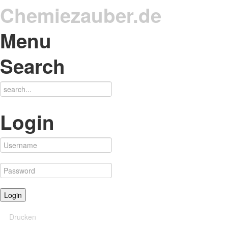
Chemiezauber.de
Menu
Search
Login
Drucken