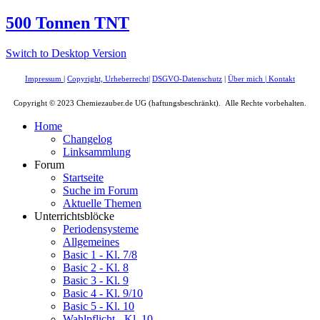
500 Tonnen TNT
Switch to Desktop Version
Impressum
|
Copyright, Urheberrecht
|
DSGVO-Datenschutz
|
Über mich
|
Kontakt
Copyright © 2023 Chemiezauber.de UG (haftungsbeschränkt). Alle Rechte vorbehalten.
Home
Changelog
Linksammlung
Forum
Startseite
Suche im Forum
Aktuelle Themen
Unterrichtsblöcke
Periodensysteme
Allgemeines
Basic 1 - Kl. 7/8
Basic 2 - Kl. 8
Basic 3 - Kl. 9
Basic 4 - Kl. 9/10
Basic 5 - Kl. 10
Wahlpflicht - Kl. 10