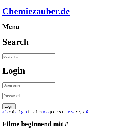
Chemiezauber.de
Menu
Search
Login
a
b
c
d
e
f
g
h
i
j
k
l
m
n
o
p
q
r
s
t
u
v
w
x
y
z
#
Filme beginnend mit #