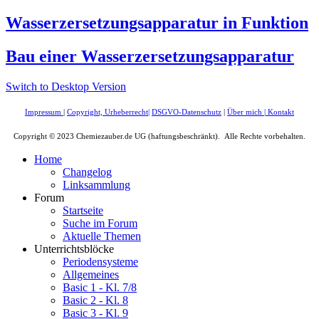
Wasserzersetzungsapparatur in Funktion
Bau einer Wasserzersetzungsapparatur
Switch to Desktop Version
Impressum
|
Copyright, Urheberrecht
|
DSGVO-Datenschutz
|
Über mich
|
Kontakt
Copyright © 2023 Chemiezauber.de UG (haftungsbeschränkt). Alle Rechte vorbehalten.
Home
Changelog
Linksammlung
Forum
Startseite
Suche im Forum
Aktuelle Themen
Unterrichtsblöcke
Periodensysteme
Allgemeines
Basic 1 - Kl. 7/8
Basic 2 - Kl. 8
Basic 3 - Kl. 9