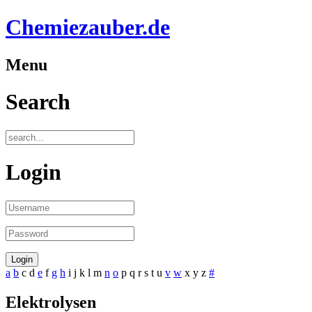
Chemiezauber.de
Menu
Search
Login
a
b
c
d
e
f
g
h
i
j
k
l
m
n
o
p
q
r
s
t
u
v
w
x
y
z
#
Elektrolysen